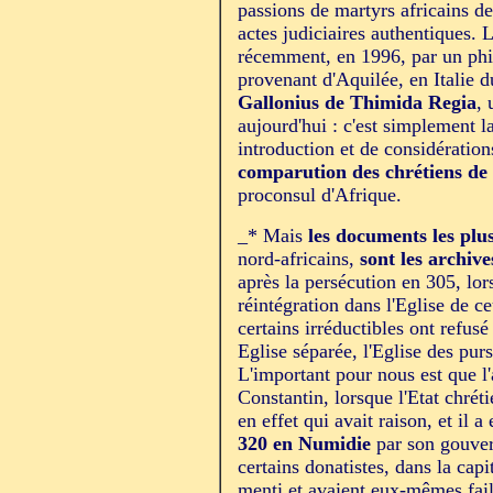
passions de martyrs africains d
actes judiciaires authentiques. 
récemment, en 1996, par un phi
provenant d'Aquilée, en Italie 
Gallonius de Thimida Regia
, 
aujourd'hui : c'est simplement l
introduction et de considérati
comparution des chrétiens de c
proconsul d'Afrique.
_* Mais
les documents les plu
nord-africains,
sont les archiv
après la persécution en 305, lor
réintégration dans l'Eglise de c
certains irréductibles ont refusé
Eglise séparée, l'Eglise des pur
L'important pour nous est que l'
Constantin, lorsque l'Etat chrét
en effet qui avait raison, et il a
320 en Numidie
par son gouvern
certains donatistes, dans la cap
menti et avaient eux-mêmes faill