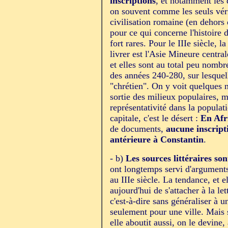
inscriptions
, et notamment les 
on souvent comme les seuls véri
civilisation romaine (en dehors
pour ce qui concerne l'histoire d
fort rares. Pour le IIIe siècle, 
livrer est l'Asie Mineure centra
et elles sont au total peu nombr
des années 240-280, sur lesquel
"chrétien". On y voit quelques n
sortie des milieux populaires, m
représentativité dans la populat
capitale, c'est le désert :
En Afr
de documents,
aucune inscript
antérieure à Constantin
.
- b)
Les sources littéraires s
ont longtemps servi d'arguments
au IIIe siècle. La tendance, et e
aujourd'hui de s'attacher à la let
c'est-à-dire sans généraliser à
seulement pour une ville. Mais 
elle aboutit aussi, on le devine,