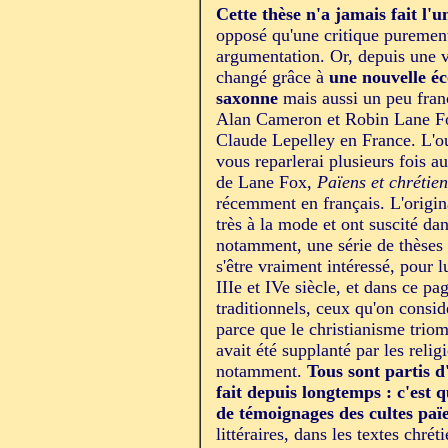
Cette thèse n'a jamais fait l'
opposé qu'une critique purement
argumentation. Or, depuis une v
changé grâce à
une nouvelle éc
saxonne
mais aussi un peu franç
Alan Cameron et Robin Lane Fox
Claude Lepelley en France. L'ou
vous reparlerai plusieurs fois a
de Lane Fox,
Païens et chrétien
récemment en français. L'origin
très à la mode et ont suscité da
notamment, une série de thèses 
s'être vraiment intéressé, pour 
IIIe et IVe siècle, et dans ce pa
traditionnels, ceux qu'on consi
parce que le christianisme triomp
avait été supplanté par les relig
notamment.
Tous sont partis d
fait depuis longtemps : c'est 
de témoignages des cultes paï
littéraires, dans les textes chré