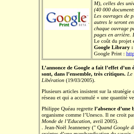
M), celles des uni
(40 000 documents)
Les ouvrages de pl
autres le seront en
chaque ouvrage pa
pages en arrière. 
Le coût du projet 
Google Library 
Google Print :
htt
L’annonce de Google a fait l’effet d’un 
sont, dans l’ensemble, très critiques.
Le
Libération
(19/03/2005).
Plusieurs articles insistent sur la stratégi
réseau et qui a accumulé « une quantité ve
Philippe Quéau regrette
l’absence d’une 
organisme comme l’Unesco. Il ne croit pas
Monde de l’Education
, avril 2005).
. Jean-Noël Jeanneney (" Q
uand Google d
craintes d’une marchandisation du savoir. 