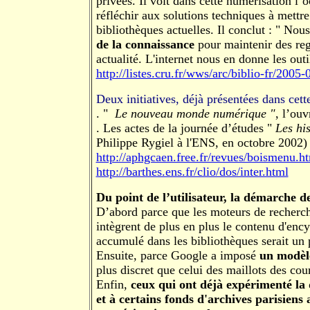
privées. Il voit dans cette numérisation l’
réfléchir aux solutions techniques à mettr
bibliothèques actuelles. Il conclut : " No
de la connaissance
pour maintenir des reg
actualité. L'internet nous en donne les outi
http://listes.cru.fr/wws/arc/biblio-fr/200
Deux initiatives, déjà présentées dans cett
. "
Le nouveau monde numérique "
, l’ou
. Les actes de la journée d’études "
Les his
Philippe Rygiel à l'ENS, en octobre 2002) 
http://aphgcaen.free.fr/revues/boismenu.h
http://barthes.ens.fr/clio/dos/inter.html
Du point de l’utilisateur, la démarche d
D’abord parce que les moteurs de recherc
intègrent de plus en plus le contenu d'enc
accumulé dans les bibliothèques serait un 
Ensuite, parce Google a imposé
un modèle
plus discret que celui des maillots des cou
Enfin,
ceux qui ont déjà expérimenté la 
et à certains fonds d'archives parisiens 