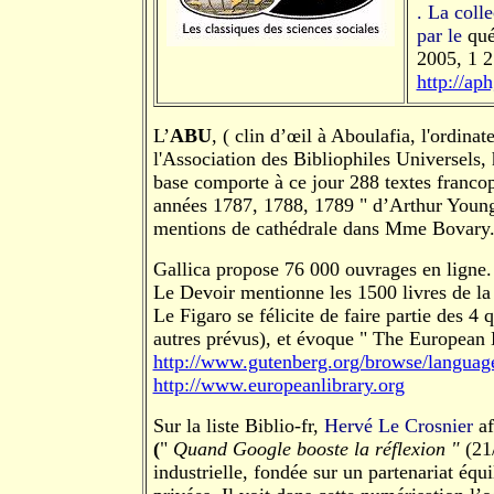
. La coll
par le
qué
2005, 1 2
http://ap
L’
ABU
, ( clin d’œil à Aboulafia, l'ordina
l'Association des Bibliophiles Universels
base comporte à ce jour 288 textes franco
années 1787, 1788, 1789 " d’Arthur Young.
mentions de cathédrale dans Mme Bovary
Gallica propose 76 000 ouvrages en ligne.
Le Devoir mentionne les 1500 livres de l
Le Figaro se félicite de faire partie des 
autres prévus), et évoque " The European 
http://www.gutenberg.org/browse/language
http://www.europeanlibrary.org
Sur la liste Biblio-fr,
Hervé Le Crosnier
af
(
"
Quand Google booste la réflexion "
(21/
industrielle, fondée sur un partenariat équi